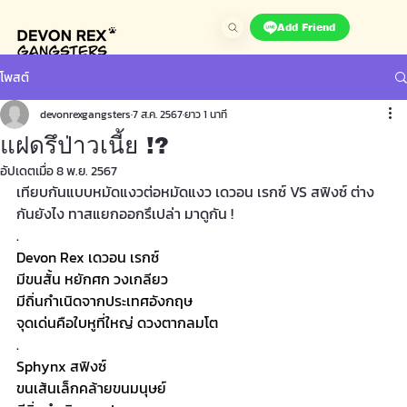
Add Friend
โพสต์
devonrexgangsters
7 ส.ค. 2567
ยาว 1 นาที
แฝดรึป่าวเนี้ย !?
อัปเดตเมื่อ
8 พ.ย. 2567
เทียบกันแบบหมัดแงวต่อหมัดแงว เดวอน เรกซ์ VS สฟิงซ์ ต่าง
กันยังไง ทาสแยกออกรึเปล่า มาดูกัน !
.
Devon Rex เดวอน เรกซ์
มีขนสั้น หยักศก วงเกลียว
มีถิ่นกำเนิดจากประเทศอังกฤษ
จุดเด่นคือใบหูที่ใหญ่ ดวงตากลมโต
.
Sphynx สฟิงซ์
ขนเส้นเล็กคล้ายขนมนุษย์