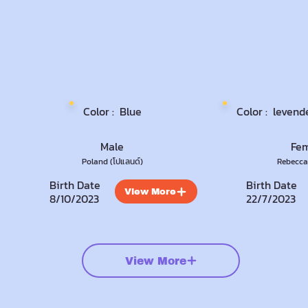
Color :
Blue
Color :
levend
Male
Fe
Poland (โปแลนด์)
Rebecca 
Birth Date
Birth Date
View More
8/10/2023
22/7/2023
View More